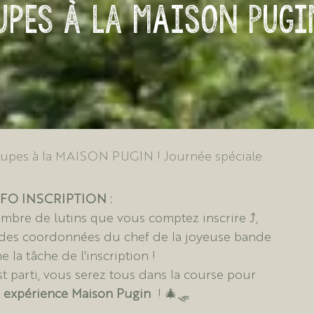
oupes à la MAISON PUGI
oupes à la MAISON PUGIN ! Journée spéciale
FO INSCRIPTION :
bre de lutins que vous comptez inscrire ⤴️,
 des coordonnées du chef de la joyeuse bande
 la tâche de l'inscription !
est parti, vous serez tous dans la course pour
e expérience Maison Pugin
! 🎄🛷