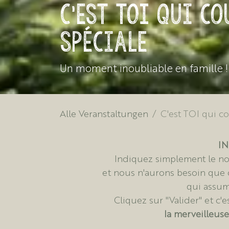
C'est TOI qui c
spéciale
Un moment inoubliable en famille !
Alle Veranstaltungen
C'est TOI qui c
IN
Indiquez simplement le nom
et nous n'aurons besoin que
qui assume
Cliquez sur "Valider" et c'
la merveilleus