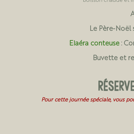
A
Le Père-Noël s
Elaéra conteuse
: Co
Buvette et re
Réserve
Pour cette journée spéciale, vous po
Yaute
qui vous propose de délicieuses
Inscrivez-vous g