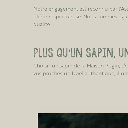
Notre engagement est reconnu par l’
As
filière respectueuse. Nous sommes égal
qualité.
Plus qu’un sapin, u
Choisir un sapin de la Maison Pugin, c’est
vos proches un Noël authentique, illumi