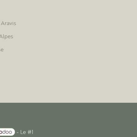
 Aravis
Alpes
se
- Le #1
Open Source eCommerce