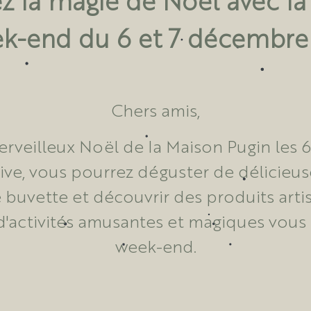
ek-end du 6 et 7 décembre 
Chers amis,
veilleux Noël de la Maison Pugin les 
ive, vous pourrez déguster de délicieuse
e buvette et découvrir des produits arti
é d'activités amusantes et magiques vous
week-end.
n auront également le plaisir de vous pr
ls fraîchement coupés et des produits l