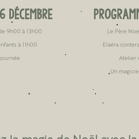
6 Décembre
Programm
 de 9h00 à 13h00
Le Père Noël
enfants à 11h00
Elaéra contera
a journée
Atelier 
Un magicie
z la magie de Noël avec l