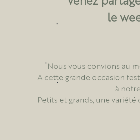
le we
Nous vous convions au mer
A cette grande occasion fest
à notr
Petits et grands, une variét
Les lutins de la Maison Pugi
labeur : des sapins nature